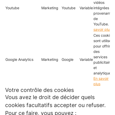
vidéos
Youtube
Marketing
Youtube
Variable
intégrées
provenant
de
YouTube.
En
savoir plus
Ces cookies
sont utilisés
pour offrir
des
services
Google Analytics
Marketing
Google
Variable
publicitaires
et
analytiques.
En savoir
plus
Votre contrôle des cookies
Vous avez le droit de décider quels
cookies facultatifs accepter ou refuser.
Pour ce faire, vous pouvez :