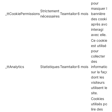
pour
masquer la
Strictement
_ttCookiePermissions
Teamtailor
6 mois
bannière
nécessaires
des cookies
après avoir
interagi
avec elle.
Ce cookie
est utilisé
pour
collecter
des
_ttAnalytics
Statistiques
Teamtailor
6 mois
informations
sur la façon
dont les
visiteurs
utilisent le
site.
Cookies
utilisés pour
lire des