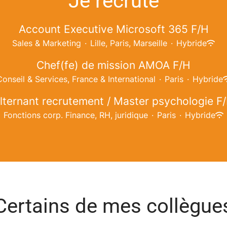
Je recrute
Account Executive Microsoft 365 F/H
Sales & Marketing
·
Lille, Paris, Marseille
·
Hybride
Chef(fe) de mission AMOA F/H
onseil & Services, France & International
·
Paris
·
Hybride
lternant recrutement / Master psychologie F
Fonctions corp. Finance, RH, juridique
·
Paris
·
Hybride
Certains de mes collègue