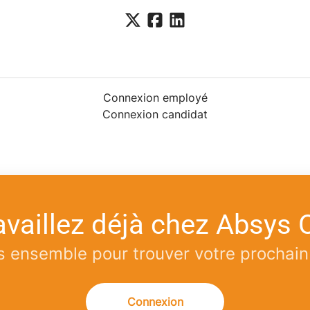
Connexion employé
Connexion candidat
availlez déjà chez Absys 
 ensemble pour trouver votre prochain
Connexion