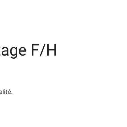
stage F/H
lité.