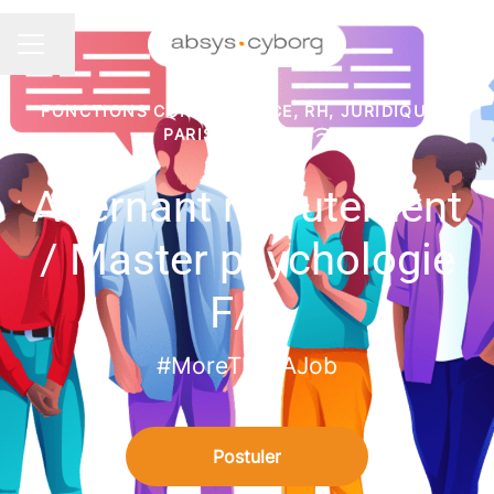
Partager la page
Menu carrière
FONCTIONS CORP. FINANCE, RH, JURIDIQUE
·
PARIS
·
HYBRIDE
Alternant recrutement
/ Master psychologie
F/H
#MoreThanAJob
Postuler