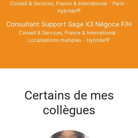
Conseil & Services, France & International
·
Paris
·
Hybride
Consultant Support Sage X3 Négoce F/H
Conseil & Services, France & International
·
Localisations multiples
·
Hybride
Certains de mes
collègues